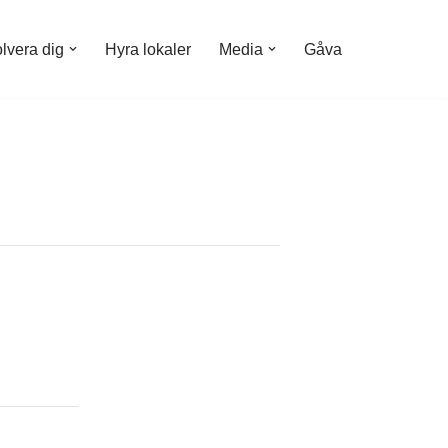
olvera dig
Hyra lokaler
Media
Gåva