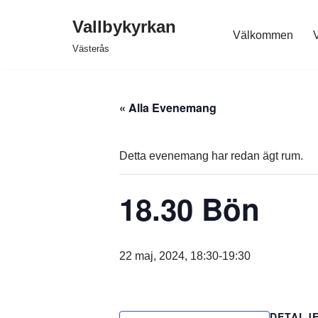
Vallbykyrkan
Välkommen
V
Hoppa
Västerås
till
innehåll
« Alla Evenemang
Detta evenemang har redan ägt rum.
18.30 Bön
22 maj, 2024, 18:30
-
19:30
DETALJ