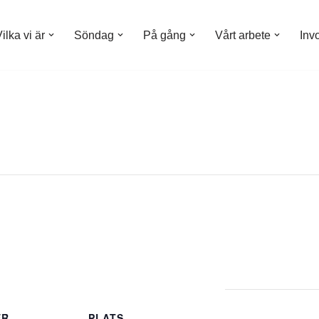
ilka vi är
Söndag
På gång
Vårt arbete
Inv
ER
PLATS