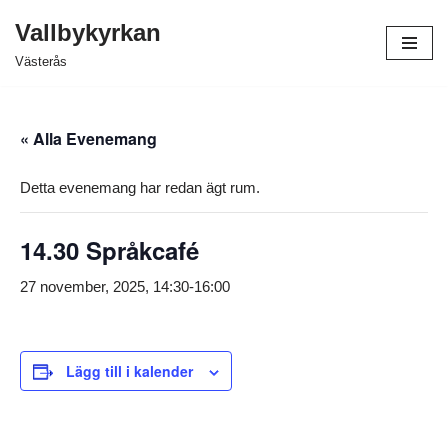
Vallbykyrkan
Hoppa
Västerås
till
innehåll
« Alla Evenemang
Detta evenemang har redan ägt rum.
14.30 Språkcafé
27 november, 2025, 14:30
-
16:00
Lägg till i kalender