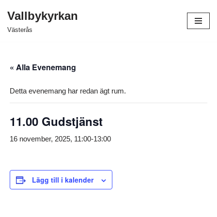
Vallbykyrkan
Hoppa
Västerås
till
innehåll
« Alla Evenemang
Detta evenemang har redan ägt rum.
11.00 Gudstjänst
16 november, 2025, 11:00
-
13:00
Lägg till i kalender