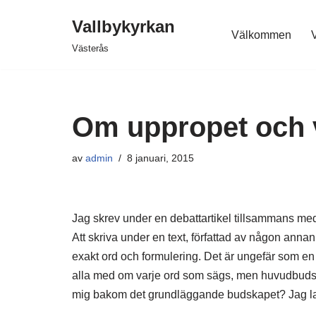
Vallbykyrkan
Välkommen
V
Hoppa
Västerås
till
innehåll
Om uppropet och v
av
admin
8 januari, 2015
Jag skrev under en debattartikel tillsammans med
Att skriva under en text, författad av någon ann
exakt ord och formulering. Det är ungefär som en m
alla med om varje ord som sägs, men huvudbudskap
mig bakom det grundläggande budskapet? Jag lan