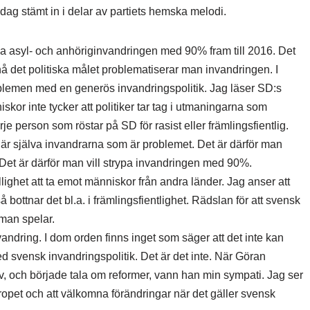
ag stämt in i delar av partiets hemska melodi.
ka asyl- och anhöriginvandringen med 90% fram till 2016. Det
t nå det politiska målet problematiserar man invandringen. I
oblemen med en generös invandringspolitik. Jag läser SD:s
iskor inte tycker att politiker tar tag i utmaningarna som
je person som röstar på SD för rasist eller främlingsfientlig.
 är själva invandrarna som är problemet. Det är därför man
. Det är därför man vill strypa invandringen med 90%.
lighet att ta emot människor från andra länder. Jag anser att
 bottnar det bl.a. i främlingsfientlighet. Rädslan för att svensk
 man spelar.
vandring. I dom orden finns inget som säger att det inte kan
med svensk invandringspolitik. Det är det inte. När Göran
, och började tala om reformer, vann han min sympati. Jag ser
propet och att välkomna förändringar när det gäller svensk