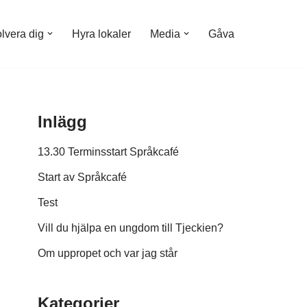
olvera dig
Hyra lokaler
Media
Gåva
Inlägg
13.30 Terminsstart Språkcafé
Start av Språkcafé
Test
Vill du hjälpa en ungdom till Tjeckien?
Om uppropet och var jag står
Kategorier