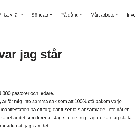
ilka vi är
Söndag
På gång
Vårt arbete
Inv
ar jag står
 380 pastorer och ledare.
an, är för mig inte samma sak som att 100% stå bakom varje
anifestation på ett torg där tusentals är samlade. Inte håller
et är det som förenar. Jag ställde mig frågan: kan jag ställa
dade i att jag kan det.