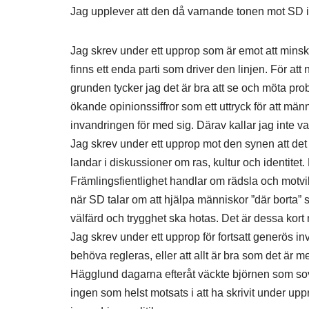
Jag upplever att den då varnande tonen mot SD id
Jag skrev under ett upprop som är emot att mins
finns ett enda parti som driver den linjen. För at
grunden tycker jag det är bra att se och möta pr
ökande opinionssiffror som ett uttryck för att männ
invandringen för med sig. Därav kallar jag inte var
Jag skrev under ett upprop mot den synen att det
landar i diskussioner om ras, kultur och identitet
Främlingsfientlighet handlar om rädsla och motvil
när SD talar om att hjälpa människor ”där borta” så
välfärd och trygghet ska hotas. Det är dessa kort
Jag skrev under ett upprop för fortsatt generös in
behöva regleras, eller att allt är bra som det är 
Hägglund dagarna efteråt väckte björnen som sov
ingen som helst motsats i att ha skrivit under up