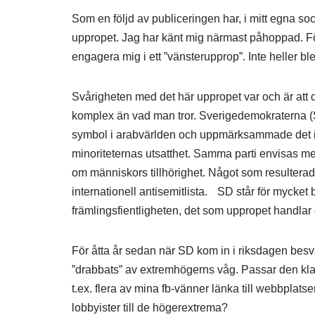
Som en följd av publiceringen har, i mitt egna soci
uppropet. Jag har känt mig närmast påhoppad. För
engagera mig i ett ”vänsterupprop”. Inte heller bl
Svårigheten med det här uppropet var och är att d
komplex än vad man tror. Sverigedemokraterna (S
symbol i arabvärlden och uppmärksammade det ing
minoriteternas utsatthet. Samma parti envisas med a
om människors tillhörighet. Något som resulterad
internationell antisemitlista. SD står för mycket
främlingsfientligheten, det som uppropet handlar
För åtta år sedan när SD kom in i riksdagen besv
”drabbats” av extremhögerns våg. Passar den kla
t.ex. flera av mina fb-vänner länka till webbpla
lobbyister till de högerextrema?