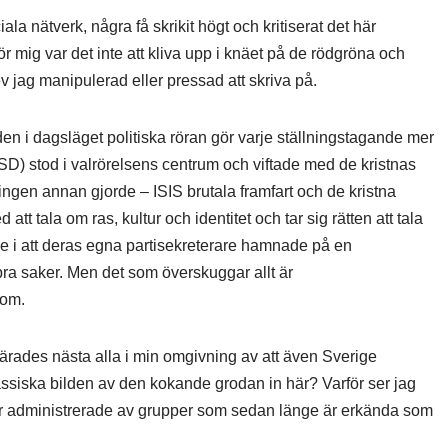
ala nätverk, några få skrikit högt och kritiserat det här
 mig var det inte att kliva upp i knäet på de rödgröna och
ev jag manipulerad eller pressad att skriva på.
en i dagsläget politiska röran gör varje ställningstagande mer
D) stod i valrörelsens centrum och viftade med de kristnas
en annan gjorde – ISIS brutala framfart och de kristna
tt tala om ras, kultur och identitet och tar sig rätten att tala
e i att deras egna partisekreterare hamnade på en
 bra saker. Men det som överskuggar allt är
 om.
ärades nästa alla i min omgivning av att även Sverige
ssiska bilden av den kokande grodan in här? Varför ser jag
tser administrerade av grupper som sedan länge är erkända som